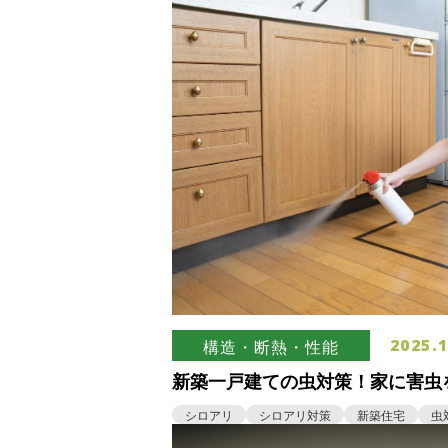
2025.1
構造・断熱・性能
新築一戸建ての虫対策！家に害虫
イント
シロアリ
シロアリ対策
新築住宅
虫