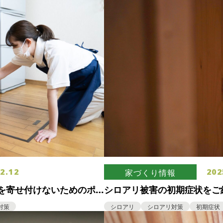
2.12
202
家づくり情報
を寄せ付けないためのポ
シロアリ被害の初期症状をご
すべき症状を知っておこう！
対策
シロアリ
シロアリ対策
初期症状