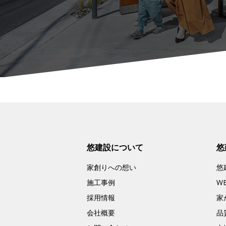
悠建設について
悠
家創りへの想い
悠
施工事例
W
採用情報
家
会社概要
品