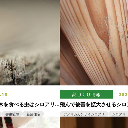
.19
202
家づくり情報
木を食べる虫はシロアリ
飛んで被害を拡大させるシロ
リカカンザイシロアリの被害
害虫駆除
新築住宅
アメリカカンザイシロアリ
シロアリ