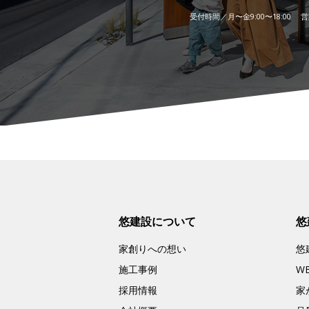
受付時間／月〜金9:00〜18:00 営業
悠建設について
悠
家創りへの想い
悠
施工事例
W
採用情報
家