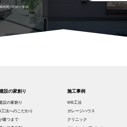
時間／9:00〜18:00
建設の家創り
施工事例
建設の家創り
WB工法
B工法へのこだわり
ガレージハウス
が建つまで
クリニック