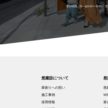
受付時間／月〜金9:00〜18:00 営業
悠建設について
悠
家創りへの想い
悠
施工事例
W
採用情報
家