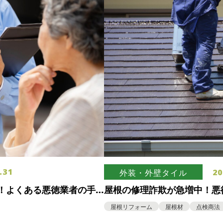
.31
20
外装・外壁タイル
！よくある悪徳業者の手
屋根の修理詐欺が急増中！悪
ある手口をご紹介！
屋根リフォーム
屋根材
点検商法