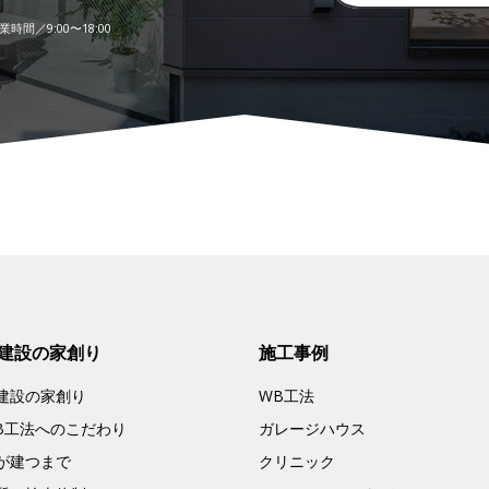
時間／9:00〜18:00
建設の家創り
施工事例
建設の家創り
WB工法
B工法へのこだわり
ガレージハウス
が建つまで
クリニック