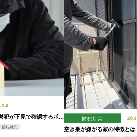
.24
巣犯が下見で確認するポ
202
防犯対策
て
防犯対策
空き巣が嫌がる家の特徴とは
の空き巣対策もご紹介します