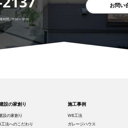
-2137
お問い
時間／9:00〜18:00
建設の家創り
施工事例
建設の家創り
WB工法
B工法へのこだわり
ガレージハウス