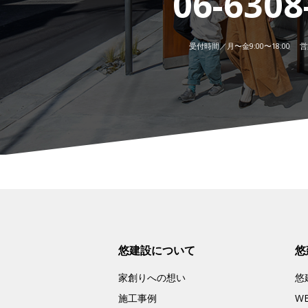
06-6308
受付時間／月〜金9:00〜18:00 営業
悠建設について
悠
家創りへの想い
悠
施工事例
W