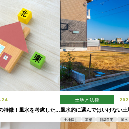
.24
202
土地と法律
の特徴！風水を考慮した
風水的に選んではいけない土
条件を紹介
土地探し
家相
新築住宅
風水