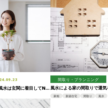
24.09.23
間取り・プランニング
風水による家の間取りで運気
風水は玄関に着目してNG
紹介！
家相
新築住宅
間取り
風水