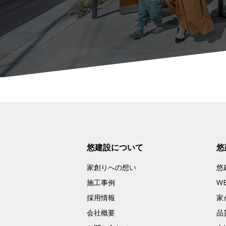
悠建設について
悠
家創りへの想い
悠
施工事例
W
採用情報
家
会社概要
品