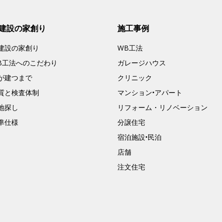
建設の家創り
施工事例
建設の家創り
WB工法
B工法へのこだわり
ガレージハウス
が建つまで
クリニック
質と検査体制
マンション•アパート
地探し
リフォーム・リノベーション
準仕様
分譲住宅
宿泊施設•民泊
店舗
注文住宅