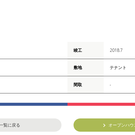
竣工
2018.7
敷地
テナント
間取
-
一覧に戻る
オープンハウ