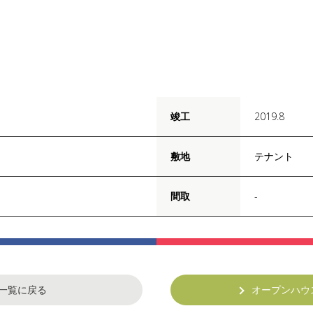
竣工
2019.8
敷地
テナント
間取
-
一覧に戻る
オープンハウ