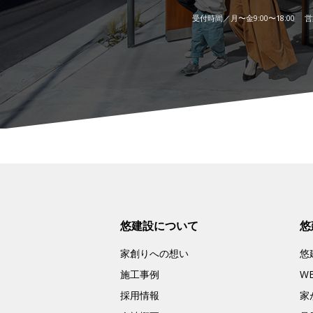
受付時間／月〜金9:00〜18:00 営業
悠建設について
悠
家創りへの想い
悠
施工事例
W
採用情報
家