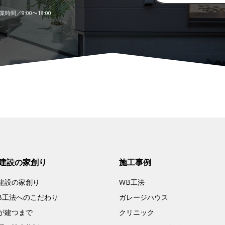
時間／9:00〜18:00
建設の家創り
施工事例
建設の家創り
WB工法
B工法へのこだわり
ガレージハウス
が建つまで
クリニック