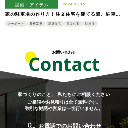
設備・アイテム
2024.10.15
家の駐車場の作り方！注文住宅を建てる際、駐車場
を作る費用相場もご紹介
カーポート
外構工事
新築住宅
注文住宅
駐車場
お問い合わせ
Contact
家づくりのこと、 私たちにご相談ください
ご相談やお見積りは全て無料です。
強引な勧誘や営業は一切行いません。
お電話でのお問い合わせ