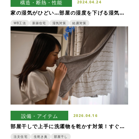
構造・断熱・性能
2024.04.24
家の湿気がひどい…部屋の湿度を下げる湿気対
策と新築時に考えてみたい湿気に悩まない家づ
くり
WB工法
新築住宅
湿気対策
結露対策
設備・アイテム
2026.04.16
部屋干しで上手に洗濯物を乾かす対策！すぐで
きる方法と新築時に検討すべき対策
注文住宅
生乾き臭
部屋干し