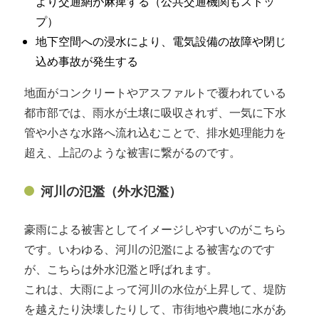
より交通網が麻痺する（公共交通機関もストッ
プ）
地下空間への浸水により、電気設備の故障や閉じ
込め事故が発生する
地面がコンクリートやアスファルトで覆われている
都市部では、雨水が土壌に吸収されず、一気に下水
管や小さな水路へ流れ込むことで、排水処理能力を
超え、上記のような被害に繋がるのです。
河川の氾濫（外水氾濫）
豪雨による被害としてイメージしやすいのがこちら
です。いわゆる、河川の氾濫による被害なのです
が、こちらは外水氾濫と呼ばれます。
これは、大雨によって河川の水位が上昇して、堤防
を越えたり決壊したりして、市街地や農地に水があ