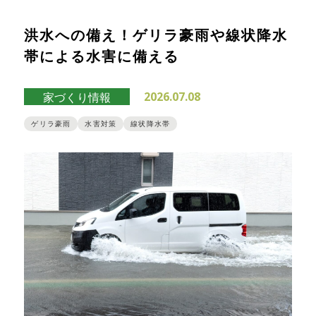
洪水への備え！ゲリラ豪雨や線状降水
帯による水害に備える
2026.07.08
家づくり情報
ゲリラ豪雨
水害対策
線状降水帯