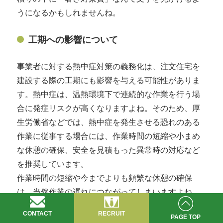
うになるかもしれませんね。
工期への影響について
事業者に対する熱中症対策の義務化は、注文住宅を
建設する際の工期にも影響を与える可能性がありま
す。熱中症は、温熱環境下で連続的な作業を行う場
合に発症リスクが高くなりますよね。そのため、厚
生労働省などでは、熱中症を発生させる恐れのある
作業に従事する場合には、作業時間の短縮や小まめ
な休憩の確保、安全を見積もった異常時の対応など
を推奨しています。
作業時間の短縮や今までよりも頻繁な休憩の確保
は、当然作業の遅れにつながってしまいますよね。
新築住宅の建築は、日陰の少ない屋外での作業にな
CONTACT
RECRUIT
PAGE TOP
ることが多いため、今回の熱中症対策の義務化の影