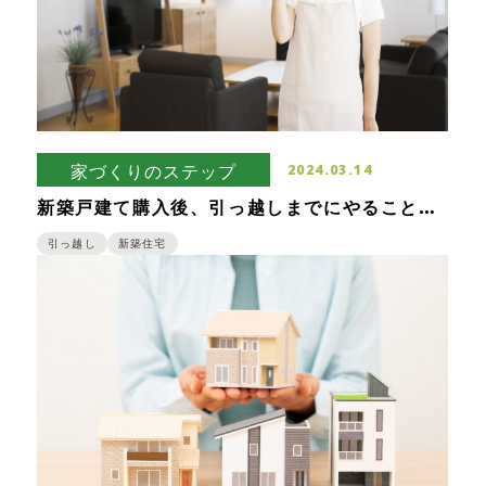
家づくりのステップ
2024.03.14
新築戸建て購入後、引っ越しまでにやることを
ご紹介！直前になって焦らないためには事前準
備が大切！
引っ越し
新築住宅