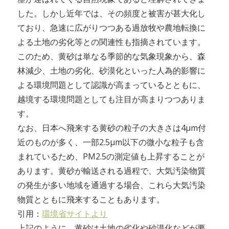
した。しかし近年では、その頻度と被害が甚大化し
ており、急速に広がりつつある過放牧や農地転換に
よる土地の劣化等との関連性も指摘されています。
このため、黄砂は単なる季節的な気象現象から、森
林減少、土地の劣化、砂漠化といった人為的影響に
よる環境問題として認識が高まっているとともに、
越境する環境問題としても注目が高まりつつありま
す。
なお、日本へ飛来する黄砂の粒子の大きさは4μm付
近のものが多く、一部2.5μm以下の微小な粒子も含
まれているため、PM2.5の測定値も上昇することが
あります。黄砂が輸送される過程で、大気汚染物質
の発生が多い地域を通過する場合、これら大気汚染
物質とともに飛来することもあります。
引用：
環境省サイトより
上記のように、黄砂は土地の劣化や砂漠化などが要