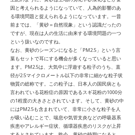
因と考えられるようになっていて、人為的影響のあ
る環境問題と捉えられるようになっています。一昔
前までは、「黄砂＝自然現象」という認識だったの
ですが、現在は人の生活に由来する環境問題の一つ
という扱いなのですね。
なお、黄砂のシーズンになると「PM2.5」という言
葉もセットで耳にする機会が多くなっていると思い
ます。PM2.5は、大気中に浮遊する粒子のうち、直
径が2.5マイクロメートル以下の非常に細かな粒子状
物質の総称です。この粒子は、日本人の国民病とも
言われている花粉症の原因であるスギ花粉の1000分
の1程度の大きさとされています。そして、黄砂の中
にはPM2.5も含まれていて、非常に小さな粒子を人
が吸い込むことで、喘息や気管支炎などの呼吸器系
疾患やアレルギー症状、循環器疾患のリスクが上昇
するとされています。昨今、黄砂の時期になると、