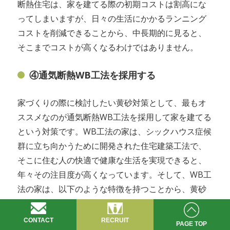
断熱住宅は、家を建てる際の初期コストは割高にな
ってしまいますが、日々の生活にかかるランニング
コストを削減できることから、中長期的に見ると、
そこまでコストが高くなるわけではありません。
④通気断熱WB工法を採用する
家づくりの際に検討したい黄砂対策として、最もオ
ススメなのが通気断熱WB工法を採用して家を建てる
という対策です。WB工法の家は、シックハウス症候
群に立ち向かうために開発された住宅建築工法で、
そこに住む人の快適で健康な生活を実現できると、
年々その注目度が高くなっています。そして、WB工
法の家は、以下のような特徴を持つことから、黄砂
対策を考えた家づくりとしても、非常に有効な手法
と言えるのです。
CONTACT
RECRUIT
PAGE TOP