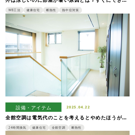
外は涼しいのに部屋が暑い原因とは？すぐにできる
対策と新築時に考えたい工夫
WB工法
健康住宅
断熱性
熱中症対策
設備・アイテム
2025.04.22
全館空調は電気代のことを考えるとやめたほうがい
い？後悔しないためのポイント
24時間換気
健康住宅
全館空調
断熱性