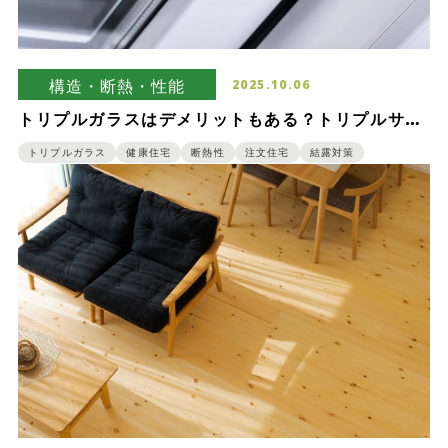
構造・断熱・性能
2025.10.06
トリプルガラスはデメリットもある？トリプルサッ
シに後悔しないため長所と短所をおさえておこう
トリプルガラス
健康住宅
断熱性
注文住宅
結露対策