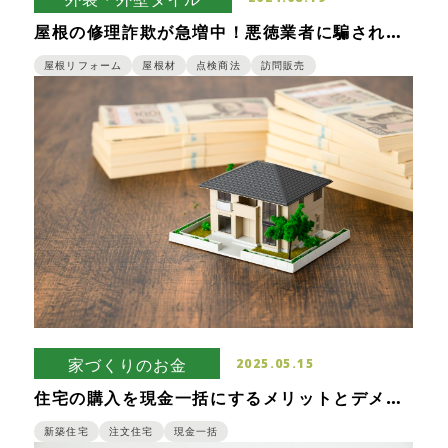
屋根の修理詐欺が急増中！悪徳業者に騙されな
いためよくある手口をご紹介！
屋根リフォーム
屋根材
点検商法
訪問販売
家づくりのお金
2025.05.15
住宅の購入を現金一括にするメリットとデメリ
ットについて解説！
新築住宅
注文住宅
現金一括