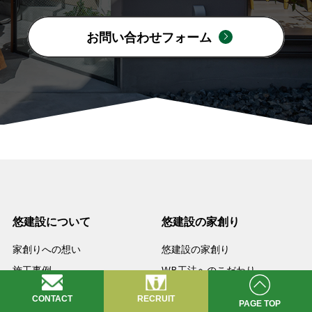
お問い合わせフォーム
悠建設について
悠建設の家創り
家創りへの想い
悠建設の家創り
施工事例
WB工法へのこだわり
採用情報
家が建つまで
CONTACT
RECRUIT
PAGE TOP
会社概要
品質と検査体制