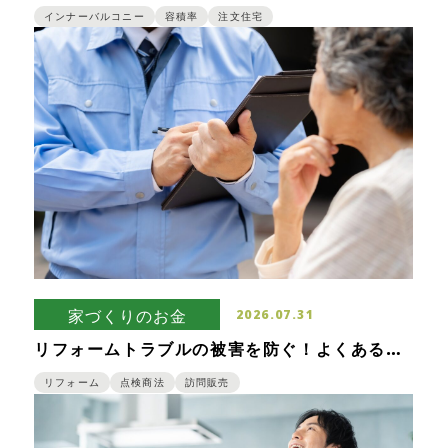
利なインナーバルコニーのメリット・デメリッ
ト
インナーバルコニー
容積率
注文住宅
家づくりのお金
2026.07.31
リフォームトラブルの被害を防ぐ！よくある悪
徳業者の手口を紹介
リフォーム
点検商法
訪問販売