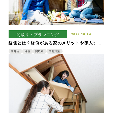
間取り・プランニング
2025.10.14
縁側とは？縁側がある家のメリットや導入する
場合の注意点
断熱性
縁側
間取り
防犯対策