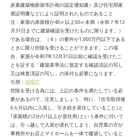
炭素建築物新築等計画の認定通知書）及び住宅用家
屋証明書などにより証明されたものであること
注：家屋の床面積が40㎡以上50㎡未満（令和７年12
月31日までに建築確認を受けたものに限ります。）
である場合は、（６）の要件が1,000万円以下である
ときに限り控除を受けることができます。この場
合、家屋が令和7年12月31日以前に確認を受けたこ
とを証する「建築基準法に規定する確認済証の写し
又は検査済証の写し」の添付も必要になります。
引用：
国税庁
控除を受ける為には、上記の条件を満たしている必
要があるので、注意しましょう。特に、｢住宅取得後
6カ月以内に入居し、引き続き居住していること｣と
｢床面積の2分の1以上が居住用｣という条件に付いて
は、引っ越しで入居が遅れてしまう、自営業の方が
事務所やお店とマイホームを一体で建築していると