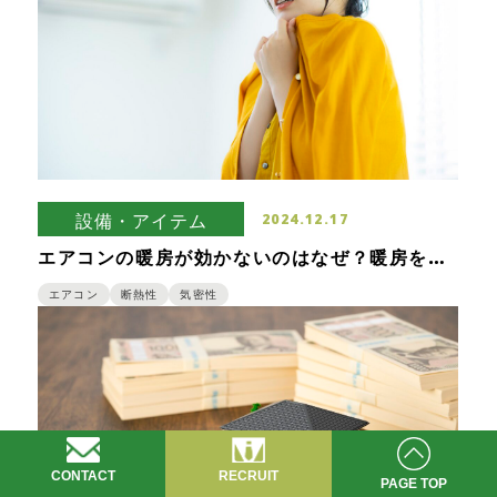
設備・アイテム
2024.12.17
エアコンの暖房が効かないのはなぜ？暖房をつ
けても部屋が寒い原因と対策
エアコン
断熱性
気密性
CONTACT
RECRUIT
PAGE TOP